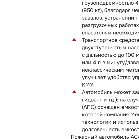
грузоподъемностью 4 
(950 кг), благодаря 
завалов, устранении 
разгрузочных работах
спасателям необходим
Транспортное средст
двухступенчатым насо
с дальностью до 100 м
или 4 л в минуту/дав
неклассическим метод
улучшает удобство уп
КМУ.
Автомобиль может заб
гидрант и тд.); на сл
(АПС) оснащен емкост
которой компания Ме
технологии и использ
долговечность емкост
Пожарный автомобиль АСА