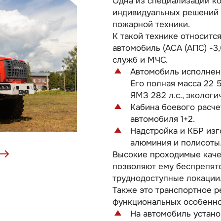
Одна из специализаций к
индивидуальных решений 
пожарной техники.
К такой технике относитс
автомобиль (АСА (АПС) -3
служб и МЧС.
Автомобиль исполнен
Его полная масса 22 5
ЯМЗ 282 л.с., экологи
Кабина боевого расчет
автомобиля 1+2.
Надстройка и КБР изг
алюминия и полисоты
Высокие проходимые каче
позволяют ему беспрепят
труднодоступные локации
Также это транспортное р
функциональных особенно
На автомобиль устан