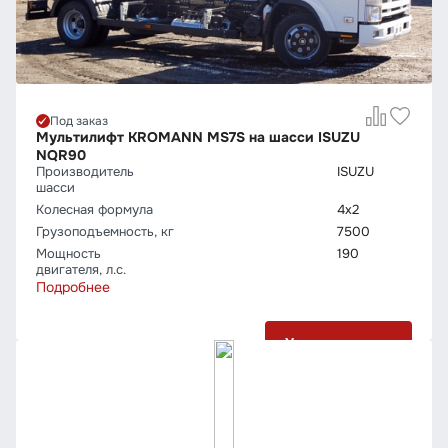
Под заказ
Мультилифт KROMANN MS7S на шасси ISUZU
NQR90
Производитель
ISUZU
шасси
Колесная формула
4х2
Грузо­подъемность, кг
7500
Мощность
190
двигателя, л.с.
Подробнее
Узнать цену