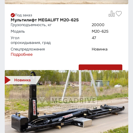
Под заказ
Мультилифт МEGALIFT M20-62S
Грузо­подъемность, кг
20000
Модель
M20-62S
Угол
47
опрокидывания, град
Спецпредложения
Новинка
Подробнее
Узнать цену
Новинка