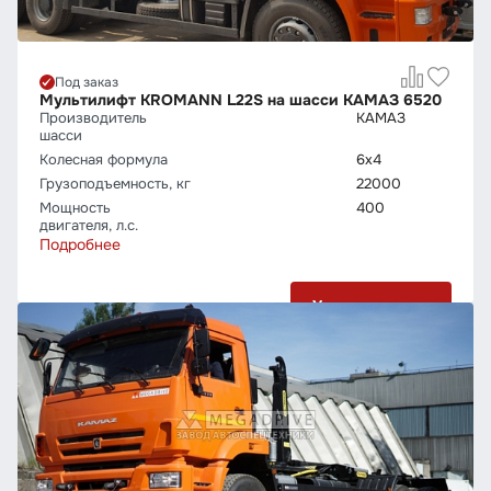
Под заказ
Мультилифт KROMANN L22S на шасси КАМАЗ 6520
Производитель
КАМАЗ
шасси
Колесная формула
6х4
Грузо­подъемность, кг
22000
Мощность
400
двигателя, л.с.
Подробнее
Узнать цену