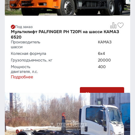
Под заказ
Мультилифт PALFINGER PH T20Pi на шасси КАМАЗ
6520
Производитель
КАМАЗ
шасси
Колесная формула
6х4
Грузо­подъемность, кг
20000
Мощность
400
двигателя, л.с.
Подробнее
Узнать цену