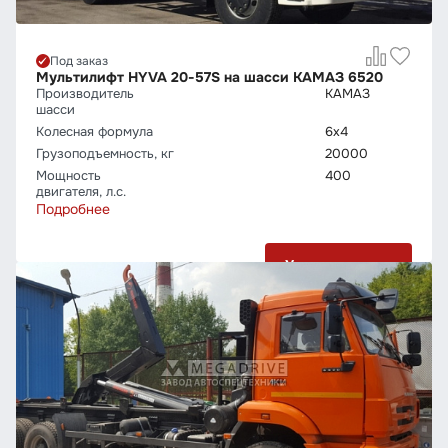
Под заказ
Мультилифт HYVA 20-57S на шасси КАМАЗ 6520
Производитель
КАМАЗ
шасси
Колесная формула
6х4
Грузо­подъемность, кг
20000
Мощность
400
двигателя, л.с.
Подробнее
Узнать цену