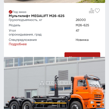
Под заказ
Мультилифт МEGALIFT M26-62S
Грузо­подъемность, кг
26000
Модель
M26-62S
Угол
47
опрокидывания, град
Спецпредложения
Новинка
Подробнее
Узнать цену