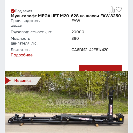
Под заказ
Мультилифт МEGALIFT М20-62S на шасси FAW 3250
Производитель
FAW
шасси
Грузо­подъемность, кг
20000
Мощность
390
двигателя, л.с.
Двигатель
CA6DM2-42E51/420
Подробнее
Узнать цену
Новинка