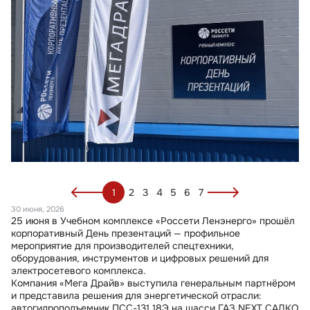
1
2
3
4
5
6
7
30 июня, 2026
25 июня в Учебном комплексе «Россети Ленэнерго» прошёл
корпоративный День презентаций — профильное
мероприятие для производителей спецтехники,
оборудования, инструментов и цифровых решений для
электросетевого комплекса.
Компания «Мега Драйв» выступила генеральным партнёром
и представила решения для энергетической отрасли:
автогидроподъемник ПСС-131.18Э на шасси ГАЗ NЕХТ САДКО