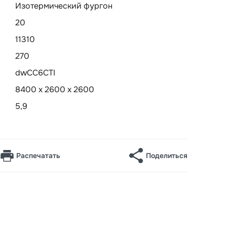
Изотермический фургон
20
11310
270
dwCC6CTI
8400 х 2600 х 2600
5,9
Распечатать
Поделиться