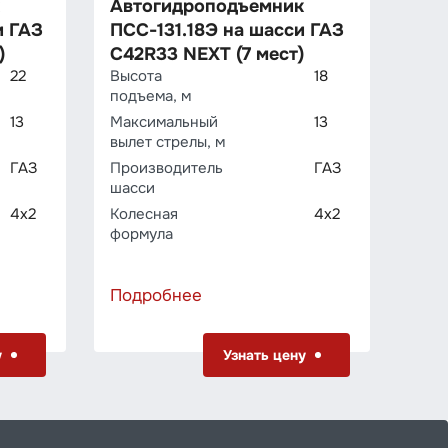
Автогидроподъемник
и ГАЗ
ПСС-131.18Э на шасси ГАЗ
)
C42R33 NEXT (7 мест)
22
Высота
18
подъема, м
13
Максимальный
13
вылет стрелы, м
ГАЗ
Производитель
ГАЗ
шасси
4х2
Колесная
4х2
формула
Подробнее
у
Узнать цену