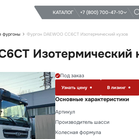
КАТАЛОГ
+7 (800) 700-47-10
е фургоны
Фургон DAEWOO CC6CT Изотермический кузов
6CT Изотермический 
Под заказ
Узнать цену
В лизинг
Основные характеристики
Артикул
Производитель шасси
Колесная формула