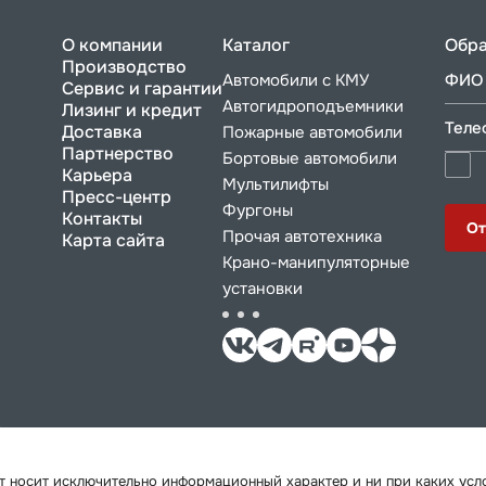
О компании
Каталог
Обра
Производство
Автомобили с КМУ
ФИО 
Сервис и гарантии
Автогидроподъемники
Лизинг и кредит
Теле
Доставка
Пожарные автомобили
Партнерство
Бортовые автомобили
Карьера
Мультилифты
Пресс-центр
Фургоны
Контакты
От
Прочая автотехника
Карта сайта
Крано-манипуляторные
установки
йт носит исключительно информационный характер и ни при каких ус