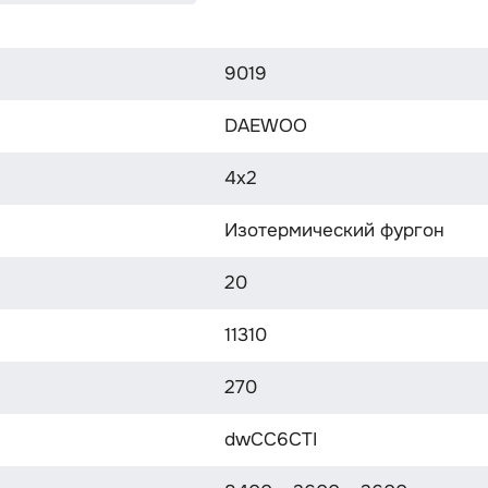
9019
DAEWOO
4х2
Изотермический фургон
20
11310
270
dwCC6CTI