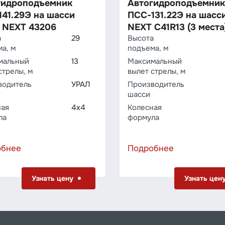
гидроподъемник
Автогидроподъемник
41.29Э на шасси
ПСС-131.22Э на шасс
 NEXT 43206
NEXT C41R13 (3 места
а
29
Высота
а, м
подъема, м
мальный
13
Максимальный
стрелы, м
вылет стрелы, м
водитель
УРАЛ
Производитель
шасси
ная
4х4
Колесная
ла
формула
обнее
Подробнее
Узнать цену
Узнать цен