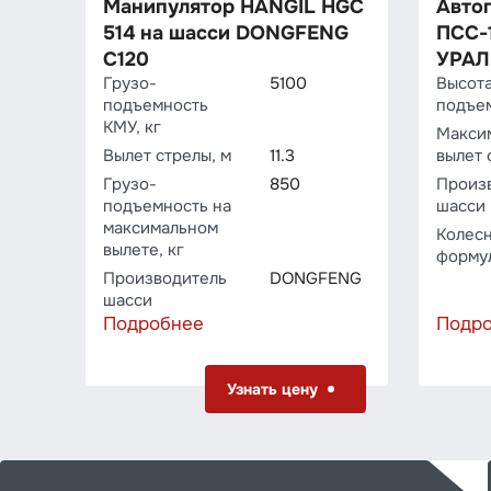
Манипулятор HANGIL HGC
Авто
514 на шасси DONGFENG
ПСС-1
C120
УРАЛ
Грузо­
5100
Высот
подъемность
подъем
КМУ, кг
Макси
Вылет стрелы, м
11.3
вылет 
Грузо­
850
Произ
подъемность на
шасси
максимальном
Колес
вылете, кг
форму
Производитель
DONGFENG
шасси
Подробнее
Подр
Узнать цену