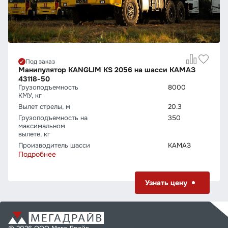
Под заказ
Манипулятор KANGLIM KS 2056 на шасси КАМАЗ
43118-50
Грузо­подъемность
8000
КМУ, кг
Вылет стрелы, м
20.3
Грузо­подъемность на
350
максимальном
вылете, кг
Производитель шасси
КАМАЗ
Подробнее
Узнать цену