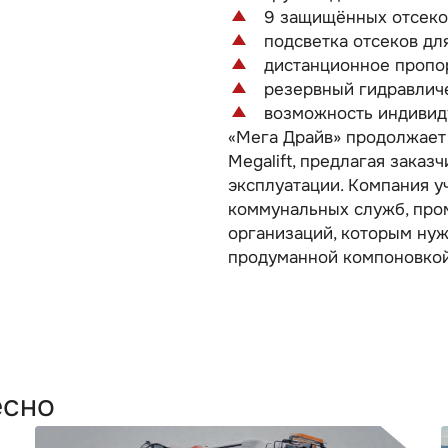
9 защищённых отсеков
подсветка отсеков дл
дистанционное пропо
резервный гидравличе
возможность индивиду
«Мега Драйв» продолжает
Megalift, предлагая зака
эксплуатации. Компания у
коммунальных служб, про
организаций, которым нуж
продуманной компоновкой
есно