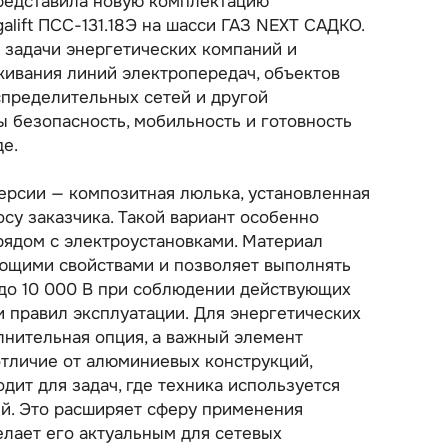
редставила новую комплектацию
lift ПСС-131.18Э на шасси ГАЗ NEXT САДКО.
 задачи энергетических компаний и
живания линий электропередач, объектов
спределительных сетей и другой
ы безопасность, мобильность и готовность
де.
ерсии — композитная люлька, установленная
су заказчика. Такой вариант особенно
рядом с электроустановками. Материал
ющими свойствами и позволяет выполнять
до 10 000 В при соблюдении действующих
и правил эксплуатации. Для энергетических
лнительная опция, а важный элемент
отличие от алюминиевых конструкций,
дит для задач, где техника используется
ей. Это расширяет сферу применения
лает его актуальным для сетевых