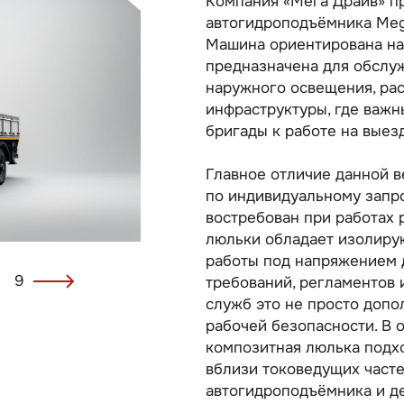
Компания «Мега Драйв» п
автогидроподъёмника Mega
Машина ориентирована на
предназначена для обслу
наружного освещения, ра
инфраструктуры, где важн
бригады к работе на выез
Главное отличие данной в
по индивидуальному запро
востребован при работах 
люльки обладает изолиру
работы под напряжением 
9
требований, регламентов 
служб это не просто допо
рабочей безопасности. В 
композитная люлька подхо
вблизи токоведущих част
автогидроподъёмника и де