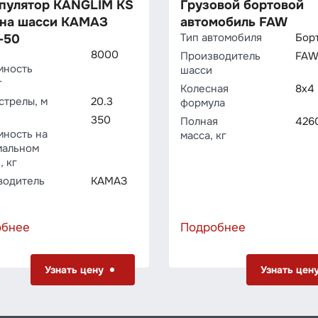
пулятор KANGLIM KS
Грузовой бортовой
 на шасси КАМАЗ
автомобиль FAW
Тип автомобиля
Бор
-50
8000
Производитель
FA
мность
шасси
г
Колесная
8х4
стрелы, м
20.3
формула
350
Полная
426
мность на
масса, кг
мальном
, кг
водитель
КАМАЗ
обнее
Подробнее
Узнать цену
Узнать цен