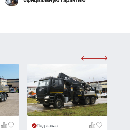
официальную гарантию
Ак
Под заказ
По