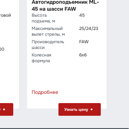
Автогидроподъемник ML-
Што
45 на шасси FAW
пл
товой
Высота
45
C12
подъема, м
Тип
W
авто
Максимальный
25/24/23
вылет стрелы, м
Про
шас
Производитель
FAW
шасси
Коле
00
фор
Колесная
6х6
формула
Дли
бор
плат
Подробнее
Под
у
Узнать цену