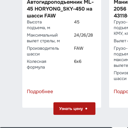
Автогидроподъемник ML-
Мани
45 HORYONG_SKY-450 на
2056
шасси FAW
43118
Высота
45
Грузо­
подъема, м
подъе
КМУ, к
Максимальный
24/26/28
вылет стрелы, м
Вылет 
Производитель
FAW
Грузо­
шасси
подъе
макси
Колесная
6х6
вылете
формула
Произ
шасси
Подробнее
Подр
Узнать цену