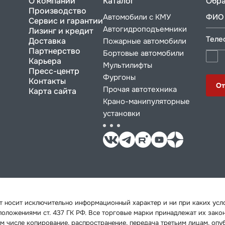
О компании
Каталог
Обра
Производство
Автомобили с КМУ
ФИО 
Сервис и гарантии
Автогидроподъемники
Лизинг и кредит
Теле
Доставка
Пожарные автомобили
Партнерство
Бортовые автомобили
Карьера
Мультилифты
Пресс-центр
Фургоны
Контакты
От
Прочая автотехника
Карта сайта
Крано-манипуляторные
установки
йт носит исключительно информационный характер и ни при каких ус
 положениями ст. 437 ГК РФ. Все торговые марки принадлежат их зак
м числе копирование, распространение, передача третьим лицам, опу