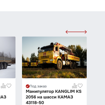
Под заказ
По
Манипулятор KANGLIM KS
Ма
МАЗ
2056 на шасси КАМАЗ
S21
Груз
43118-50