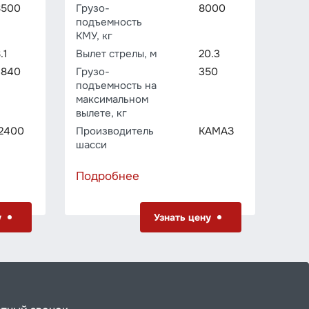
под
8500
Грузо­
8000
КМУ,
подъемность
КМУ, кг
Выле
.1
Вылет стрелы, м
20.3
Груз
подъ
3840
Грузо­
350
мак
подъемность на
выле
максимальном
вылете, кг
Про
шас
12400
Производитель
КАМАЗ
шасси
Подробнее
Под
у
Узнать цену