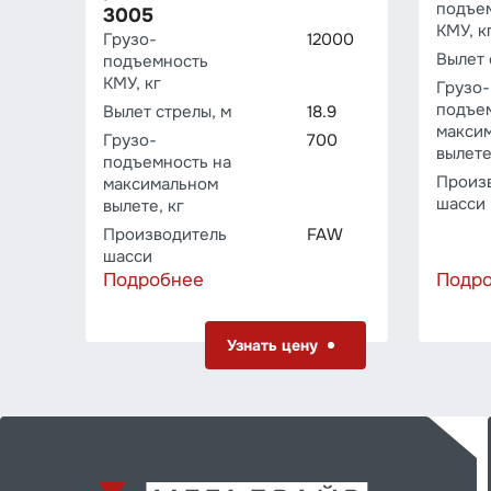
подъе
3005
КМУ, к
Грузо­
12000
Вылет 
подъемность
КМУ, кг
Грузо­
подъе
Вылет стрелы, м
18.9
макси
Грузо­
700
вылете
подъемность на
Произ
максимальном
шасси
вылете, кг
Производитель
FAW
шасси
Подробнее
Подр
Узнать цену