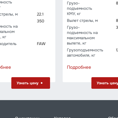
мность
Грузо­
г
подъемность
КМУ, кг
стрелы, м
22.1
Вылет стрелы, м
8
350
мность на
Грузо­
мальном
подъемность на
, кг
максимальном
вылете, кг
водитель
FAW
Грузоподъемность
автомобиля, кг
обнее
Подробнее
Узнать цену
Узнать цен