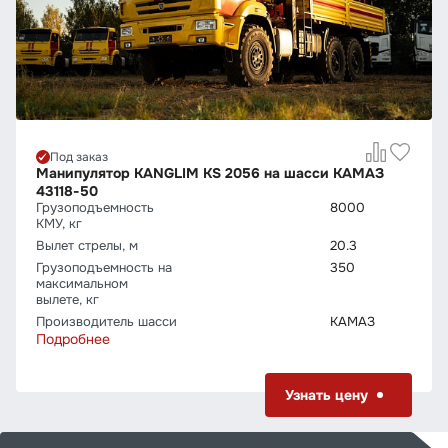
Под заказ
Манипулятор KANGLIM KS 2056 на шасси КАМАЗ
43118-50
Грузо­подъемность
8000
КМУ, кг
Вылет стрелы, м
20.3
Грузо­подъемность на
350
максимальном
вылете, кг
Производитель шасси
КАМАЗ
Подробнее
Узнать цену